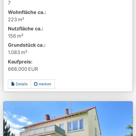
7
Wohnfläche ca.:
223 m²
Nutzfläche ca.:
156 m²
Grund­stück ca.:
1.083 m²
Kaufpreis:
668.000 EUR
Details
merken