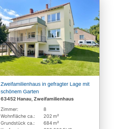
Zweifamilienhaus in gefragter Lage mit
schönem Garten
63452 Hanau, Zweifamilienhaus
Zimmer:
8
Wohnfläche ca.:
202 m²
Grund­stück ca.:
684 m²