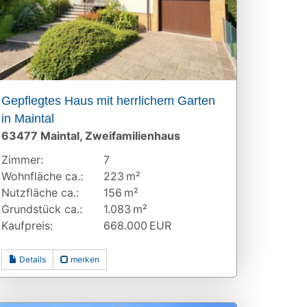
Gepflegtes Haus mit herrlichem Garten
in Maintal
63477 Maintal, Zweifamilienhaus
Zimmer:
7
Wohnfläche ca.:
223 m²
Nutzfläche ca.:
156 m²
Grund­stück ca.:
1.083 m²
Kaufpreis:
668.000 EUR
Details
merken