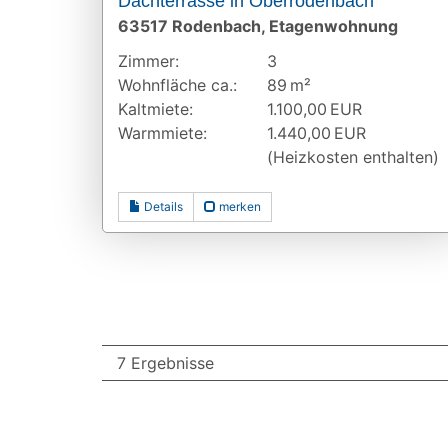
Dachterrasse in Oberrodenbach
63517 Rodenbach, Etagenwohnung
Zimmer:
3
Wohnfläche ca.:
89 m²
Kaltmiete:
1.100,00 EUR
Warmmiete:
1.440,00 EUR
(Heizkosten enthalten)
Details
merken
7 Ergebnisse