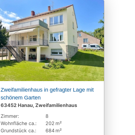
Zweifamilienhaus in gefragter Lage mit
schönem Garten
63452 Hanau, Zweifamilienhaus
Zimmer:
8
Wohnfläche ca.:
202 m²
Grund­stück ca.:
684 m²