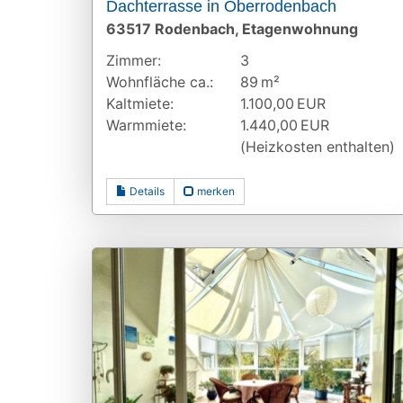
Dachterrasse in Oberrodenbach
63517 Rodenbach, Etagenwohnung
Zimmer:
3
Wohnfläche ca.:
89 m²
Kaltmiete:
1.100,00 EUR
Warmmiete:
1.440,00 EUR
(Heizkosten enthalten)
Details
merken