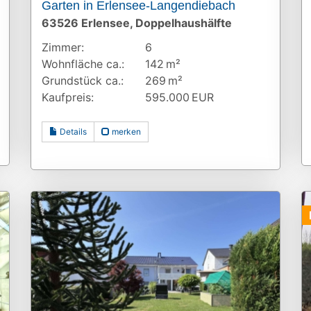
Garten in Erlensee-Langendiebach
63526 Erlensee, Doppelhaushälfte
Zimmer:
6
Wohnfläche ca.:
142 m²
Grund­stück ca.:
269 m²
Kaufpreis:
595.000 EUR
Details
merken