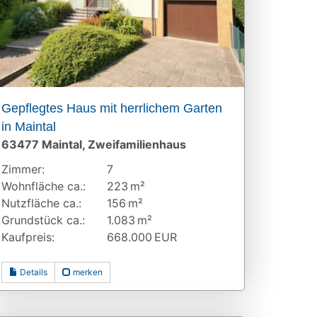
Gepflegtes Haus mit herrlichem Garten
in Maintal
63477 Maintal, Zweifamilienhaus
Zimmer:
7
Wohnfläche ca.:
223 m²
Nutzfläche ca.:
156 m²
Grund­stück ca.:
1.083 m²
Kaufpreis:
668.000 EUR
Details
merken