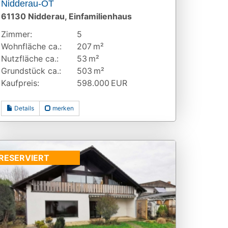
Nidderau-OT
61130 Nidderau, Einfamilienhaus
Zimmer:
5
Wohnfläche ca.:
207 m²
Nutzfläche ca.:
53 m²
Grund­stück ca.:
503 m²
Kaufpreis:
598.000 EUR
Details
merken
RESERVIERT