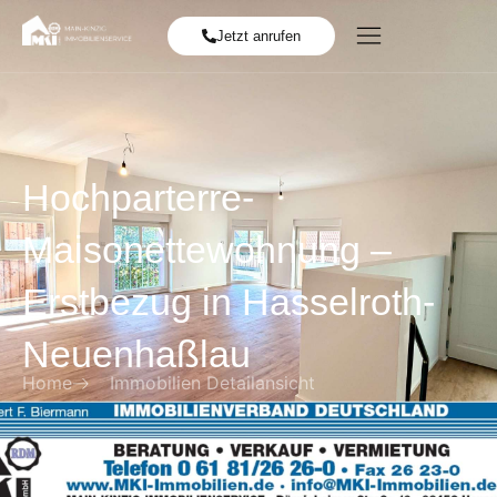
Jetzt anrufen
Hochparterre-
Maisonettewohnung –
Erstbezug in Hasselroth-
Neuenhaßlau
Home
Immobilien Detailansicht